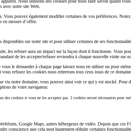
appareil. Nous utilisons des cookies pour nous faire savoir quand vous
on avec notre site Web.
lus. Vous pouvez également modifier certaines de vos préférences. Notez
s en mesure d’offrir.
disponibles sur notre site et pour utiliser certaines de ses fonctionnalité
te, les refuser aura un impact sur la façon dont il fonctionne. Vous pou
andant de les accepter/refuser reviendra à chaque nouvelle visite sur not
e vous le demander à chaque page laissez nous en utiliser un pour mémor
i vous refusez les cookies nous retirerons tous ceux issus de ce domaine
ur via notre domaine, vous pouvez ainsi voir ce qui y est stocké. Pour d
ptions de votre navigateur.
us des cookies si vous ne les acceptez pas. 2 cookies seront nécessaires pour m
Webfonts, Google Maps, autres hébergeurs de vidéo. Depuis que ces FA
endre conscience que cela peut hautement réduire certaines fonctionnali