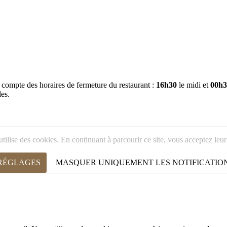
r compte des horaires de fermeture du restaurant :
16h30
le midi et
00h3
les.
utilise des cookies. En continuant à parcourir ce site, vous acceptez leur 
 RÉGLAGES
MASQUER UNIQUEMENT LES NOTIFICATIO