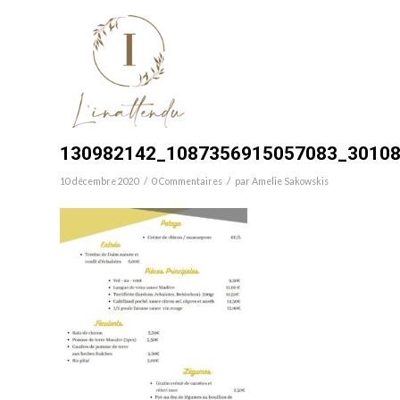
130982142_1087356915057083_3010
/
/
10 décembre 2020
0 Commentaires
par
Amelie Sakowskis