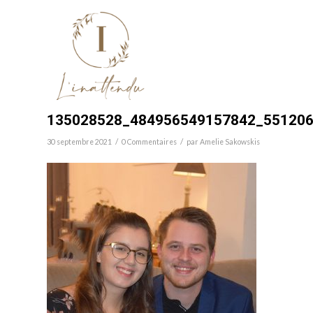
135028528_484956549157842_55120
/
/
30 septembre 2021
0 Commentaires
par
Amelie Sakowskis