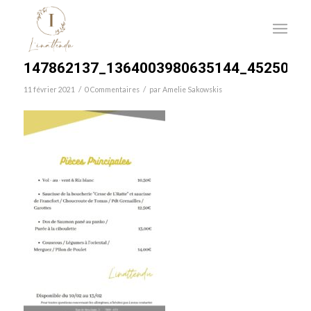
147862137_1364003980635144_4525097
/
/
11 février 2021
0 Commentaires
par
Amelie Sakowskis