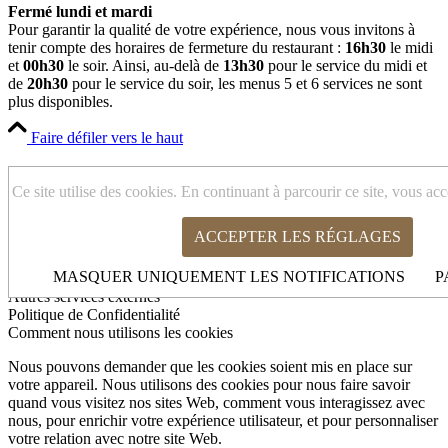
Fermé lundi et mardi
Pour garantir la qualité de votre expérience, nous vous invitons à
tenir compte des horaires de fermeture du restaurant :
16h30
le midi
et
00h30
le soir. Ainsi, au-delà de
13h30
pour le service du midi et
de
20h30
pour le service du soir, les menus 5 et 6 services ne sont
plus disponibles.
Faire défiler vers le haut
Cookies et paramètres de confidentialité
Ce site utilise des cookies. En continuant à parcourir ce site, vous acce
ACCEPTER LES RÉGLAGES
Comment nous utilisons les cookies
MASQUER UNIQUEMENT LES NOTIFICATIONS
P
Cookies Web Essentiels
Autres services externes
Politique de Confidentialité
Comment nous utilisons les cookies
Nous pouvons demander que les cookies soient mis en place sur
votre appareil. Nous utilisons des cookies pour nous faire savoir
quand vous visitez nos sites Web, comment vous interagissez avec
nous, pour enrichir votre expérience utilisateur, et pour personnaliser
votre relation avec notre site Web.