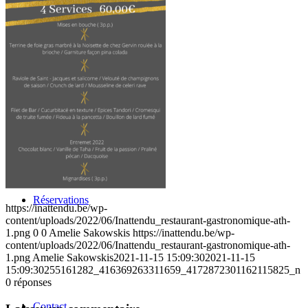
L’inattendu
Réservations
https://inattendu.be/wp-
content/uploads/2022/06/Inattendu_restaurant-gastronomique-ath-
1.png
0
0
Amelie Sakowskis
https://inattendu.be/wp-
content/uploads/2022/06/Inattendu_restaurant-gastronomique-ath-
1.png
Amelie Sakowskis
2021-11-15 15:09:30
2021-11-15
15:09:30
255161282_416369263311659_4172872301162115825_n
0
réponses
Contact