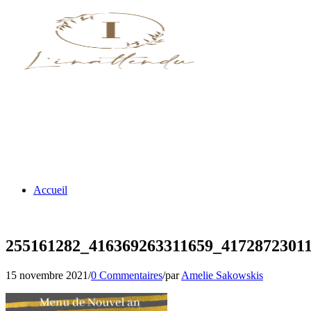
Accueil
255161282_416369263311659_4172872301
15 novembre 2021
/
0 Commentaires
/
par
Amelie Sakowskis
Nos menus