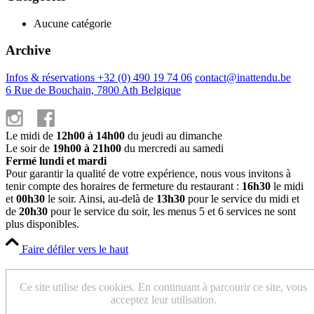
Aucune catégorie
Archive
Infos & réservations +32 (0) 490 19 74 06
contact@inattendu.be
6 Rue de Bouchain, 7800 Ath Belgique
Le midi de
12h00 à 14h00
du jeudi au dimanche
Le soir de
19h00 à 21h00
du mercredi au samedi
Fermé lundi et mardi
Pour garantir la qualité de votre expérience, nous vous invitons à
tenir compte des horaires de fermeture du restaurant :
16h30
le midi
et
00h30
le soir. Ainsi, au-delà de
13h30
pour le service du midi et
de
20h30
pour le service du soir, les menus 5 et 6 services ne sont
plus disponibles.
Faire défiler vers le haut
Cookies et paramètres de confidentialité
Ce site utilise des cookies. En continuant à parcourir ce site, vous
acceptez leur utilisation.