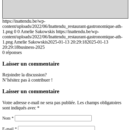
Lien vers Facebook
https://inattendu.be/wp-
content/uploads/2022/06/Inattendu_restaurant-gastronomique-ath-
1.png
0
0
Amelie Sakowskis
https://inattendu.be/wp-
content/uploads/2022/06/Inattendu_restaurant-gastronomique-ath-
1.png
Amelie Sakowskis
2025-01-13 20:29:18
2025-01-13
20:29:18
business-2025
0
réponses
Laisser un commentaire
Rejoindre la discussion?
N’hésitez pas à contribuer !
Laisser un commentaire
Votre adresse e-mail ne sera pas publiée.
Les champs obligatoires
sont indiqués avec
*
Nom
*
E-mail
*