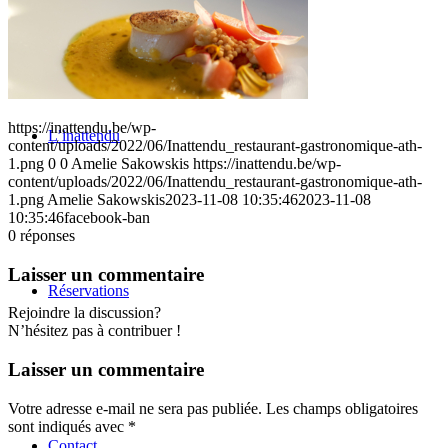
https://inattendu.be/wp-
L’inattendu
content/uploads/2022/06/Inattendu_restaurant-gastronomique-ath-
1.png
0
0
Amelie Sakowskis
https://inattendu.be/wp-
content/uploads/2022/06/Inattendu_restaurant-gastronomique-ath-
1.png
Amelie Sakowskis
2023-11-08 10:35:46
2023-11-08
10:35:46
facebook-ban
0
réponses
Laisser un commentaire
Réservations
Rejoindre la discussion?
N’hésitez pas à contribuer !
Laisser un commentaire
Votre adresse e-mail ne sera pas publiée.
Les champs obligatoires
sont indiqués avec
*
Contact