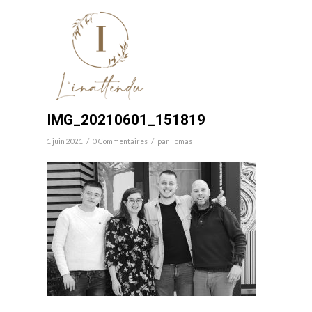
IMG_20210601_151819
/
/
1 juin 2021
0 Commentaires
par
Tomas