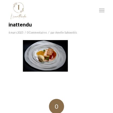
inattendu
/
/
6 mars 2025
0 Commentaires
par
Amelie Sakowskis
0