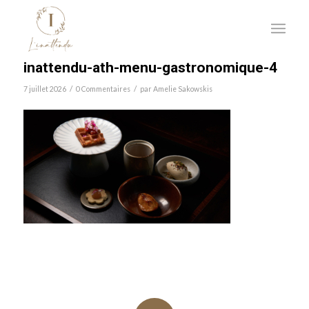
inattendu-ath-menu-gastronomique-4
/
/
7 juillet 2026
0 Commentaires
par
Amelie Sakowskis