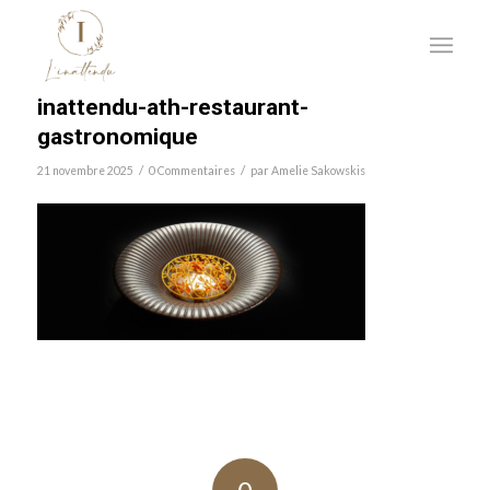
inattendu-ath-restaurant-
gastronomique
/
/
21 novembre 2025
0 Commentaires
par
Amelie Sakowskis