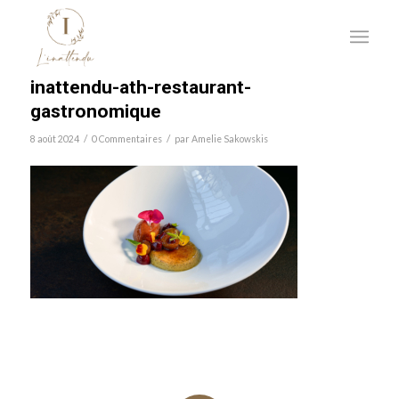
inattendu-ath-restaurant-
gastronomique
/
/
8 août 2024
0 Commentaires
par
Amelie Sakowskis