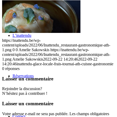
L’inattendu
https://inattendu.be/wp-
content/uploads/2022/06/Inattendu_restaurant-gastronomique-ath-
1.png
0
0
Amelie Sakowskis
https://inattendu.be/wp-
content/uploads/2022/06/Inattendu_restaurant-gastronomique-ath-
1.png
Amelie Sakowskis
2022-09-22 14:20:46
2022-09-22
14:20:46
inattendu-glace-locale-frais-tournai-ath-cuisne-gastronomie
0
réponses
Réservations
Laisser un commentaire
Rejoindre la discussion?
N’hésitez pas à contribuer !
Laisser un commentaire
Votre adresse e-mail ne sera pas publiée.
Les champs obligatoires
Contact