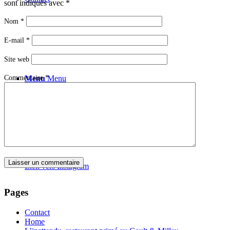
sont indiqués avec
*
Nom
*
E-mail
*
Site web
Commentaire
*
Menu
Menu
Lien vers Instagram
Pages
Contact
Home