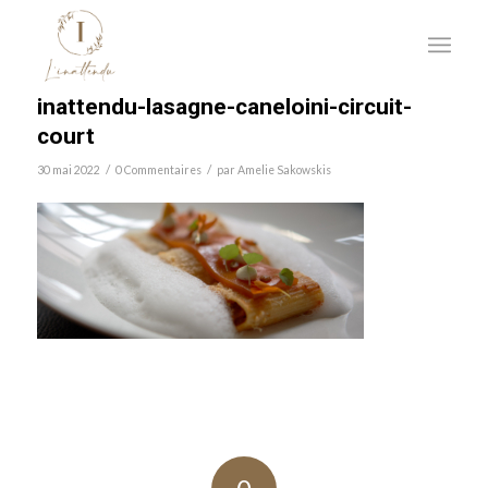
inattendu-lasagne-caneloini-circuit-
court
/
/
30 mai 2022
0 Commentaires
par
Amelie Sakowskis