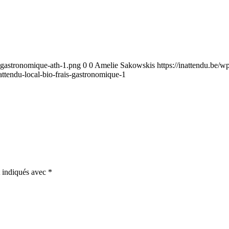
t-gastronomique-ath-1.png
0
0
Amelie Sakowskis
https://inattendu.be/
attendu-local-bio-frais-gastronomique-1
t indiqués avec
*