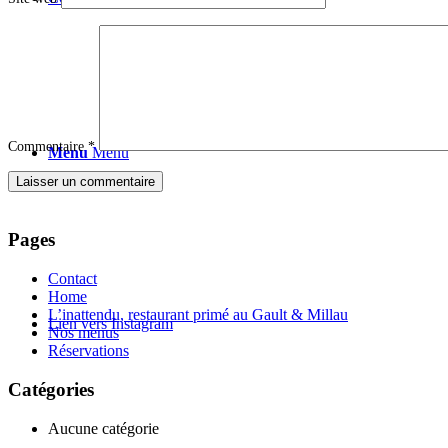
Commentaire
*
Menu
Menu
Pages
Contact
Home
L’inattendu, restaurant primé au Gault & Millau
Lien vers Instagram
Nos menus
Réservations
Catégories
Aucune catégorie