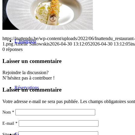
https://inattendu.be/wp-content/uploads/2022/06/Inattendu_restauran
L’inattendu
1.png
Amelie Sakowskis
2026-04-30 13:12:05
2026-04-30 13:12:05
in
0
réponses
Laisser un commentaire
Rejoindre la discussion?
N’hésitez pas à contribuer !
Réservations
Laisser un commentaire
Votre adresse e-mail ne sera pas publiée.
Les champs obligatoires son
Nom
*
E-mail
*
Contact
Site web