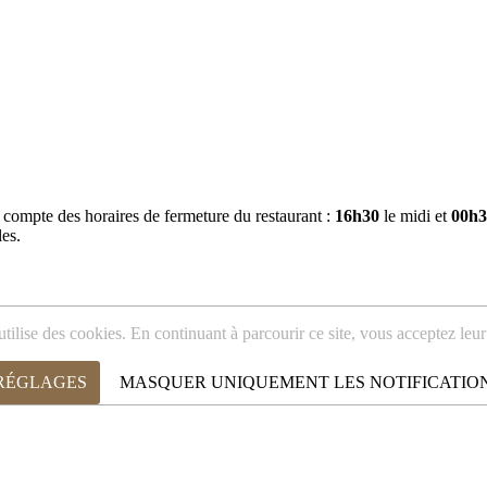
r compte des horaires de fermeture du restaurant :
16h30
le midi et
00h3
les.
utilise des cookies. En continuant à parcourir ce site, vous acceptez leur 
 RÉGLAGES
MASQUER UNIQUEMENT LES NOTIFICATIO