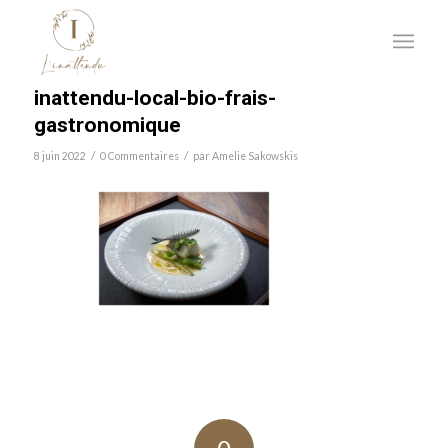
inattendu-local-bio-frais-
gastronomique
/
/
8 juin 2022
0 Commentaires
par
Amelie Sakowskis