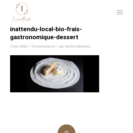
inattendu-local-bio-frais-
gastronomique-dessert
/
/
7 mars 2026
0 Commentaires
par
Amelie Sakowskis