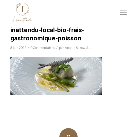
inattendu-local-bio-frais-
gastronomique-poisson
/
/
8 juin 2022
0 Commentaires
par
Amelie Sakowskis