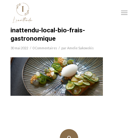
inattendu-local-bio-frais-
gastronomique
/
/
30 mai 2022
0 Commentaires
par
Amelie Sakowskis