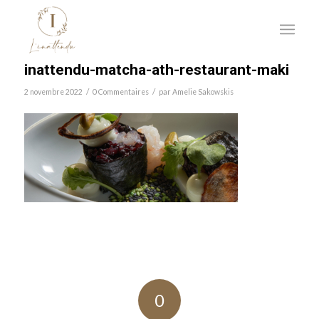
inattendu-matcha-ath-restaurant-maki
/
/
2 novembre 2022
0 Commentaires
par
Amelie Sakowskis
0