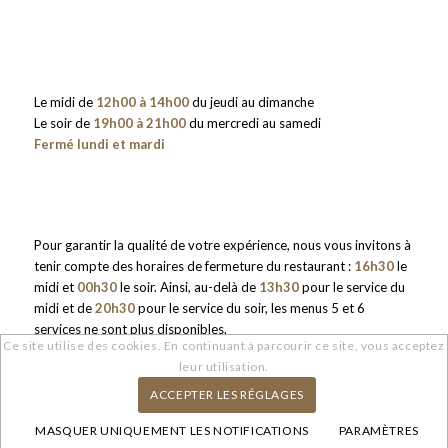
Le midi de
12h00 à 14h00
du jeudi au dimanche
Le soir de
19h00 à 21h00
du mercredi au samedi
Fermé lundi et mardi
Pour garantir la qualité de votre expérience, nous vous invitons à
tenir compte des horaires de fermeture du restaurant :
16h30
le
midi et
00h30
le soir. Ainsi, au-delà de
13h30
pour le service du
midi et de
20h30
pour le service du soir, les menus 5 et 6
services ne sont plus disponibles.
Ce site utilise des cookies. En continuant à parcourir ce site, vous acceptez
leur utilisation.
ACCEPTER LES RÉGLAGES
MASQUER UNIQUEMENT LES NOTIFICATIONS
PARAMÈTRES