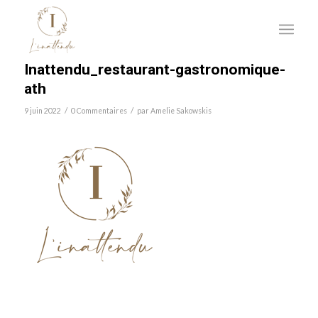
Inattendu_restaurant-gastronomique-
ath
/
/
9 juin 2022
0 Commentaires
par
Amelie Sakowskis