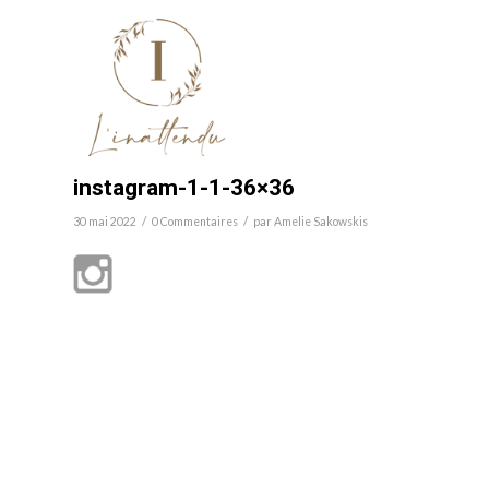
instagram-1-1-36×36
/
/
30 mai 2022
0 Commentaires
par
Amelie Sakowskis