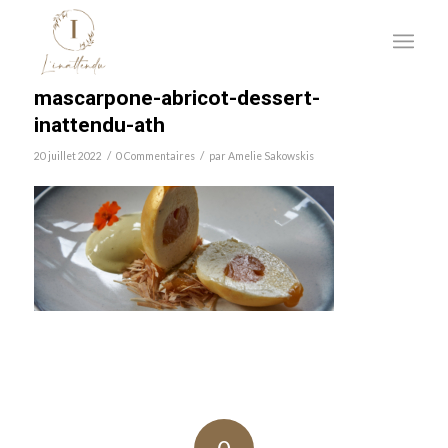
mascarpone-abricot-dessert-
inattendu-ath
/
/
20 juillet 2022
0 Commentaires
par
Amelie Sakowskis