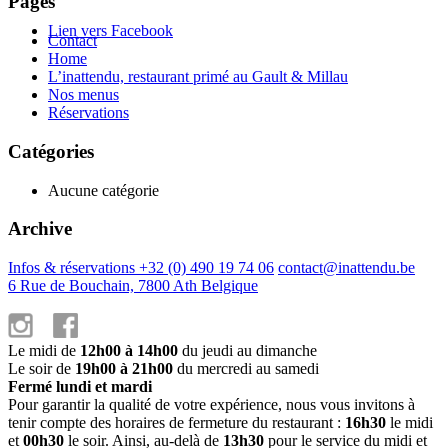
Pages
Lien vers Facebook
Contact
Home
L’inattendu, restaurant primé au Gault & Millau
Nos menus
Réservations
Catégories
Aucune catégorie
Archive
Infos & réservations +32 (0) 490 19 74 06
contact@inattendu.be
6 Rue de Bouchain, 7800 Ath Belgique
Le midi de
12h00 à 14h00
du jeudi au dimanche
Le soir de
19h00 à 21h00
du mercredi au samedi
Fermé lundi et mardi
Pour garantir la qualité de votre expérience, nous vous invitons à
tenir compte des horaires de fermeture du restaurant :
16h30
le midi
et
00h30
le soir. Ainsi, au-delà de
13h30
pour le service du midi et