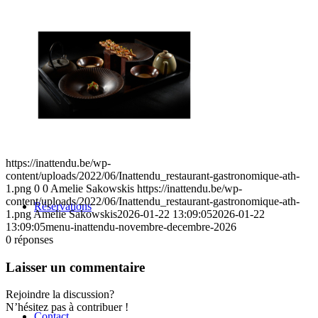
L’inattendu
https://inattendu.be/wp-
content/uploads/2022/06/Inattendu_restaurant-gastronomique-ath-
1.png
0
0
Amelie Sakowskis
https://inattendu.be/wp-
content/uploads/2022/06/Inattendu_restaurant-gastronomique-ath-
Réservations
1.png
Amelie Sakowskis
2026-01-22 13:09:05
2026-01-22
13:09:05
menu-inattendu-novembre-decembre-2026
0
réponses
Laisser un commentaire
Rejoindre la discussion?
N’hésitez pas à contribuer !
Contact