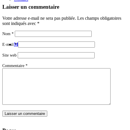
Laisser un commentaire
Votre adresse e-mail ne sera pas publiée.
Les champs obligatoires
sont indiqués avec
*
Nom
*
Menu
Menu
E-mail
*
Site web
Commentaire
*
Lien vers Instagram