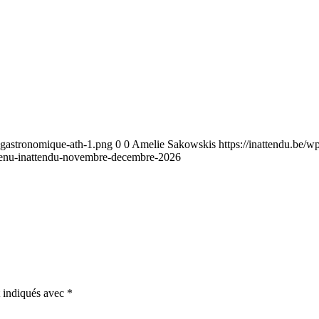
t-gastronomique-ath-1.png
0
0
Amelie Sakowskis
https://inattendu.be/
nu-inattendu-novembre-decembre-2026
t indiqués avec
*