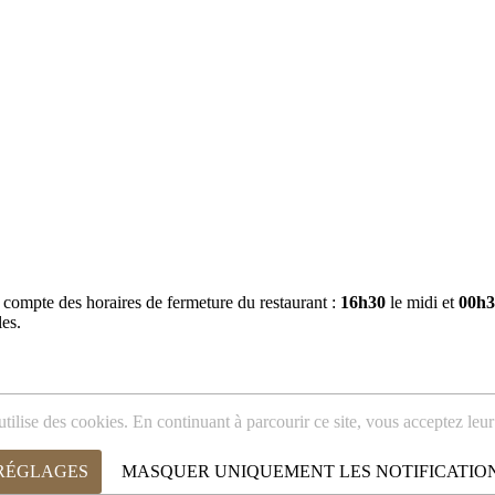
r compte des horaires de fermeture du restaurant :
16h30
le midi et
00h3
les.
utilise des cookies. En continuant à parcourir ce site, vous acceptez leur 
 RÉGLAGES
MASQUER UNIQUEMENT LES NOTIFICATIO