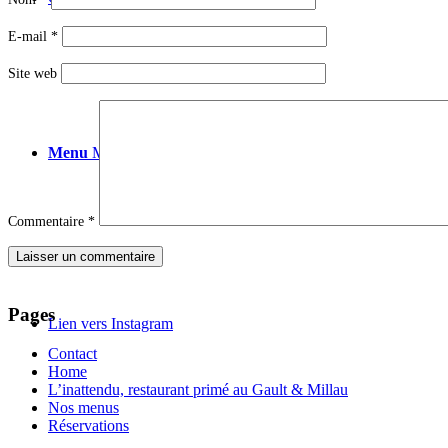
E-mail
*
Site web
Menu
Menu
Commentaire
*
Pages
Lien vers Instagram
Contact
Home
L’inattendu, restaurant primé au Gault & Millau
Nos menus
Réservations