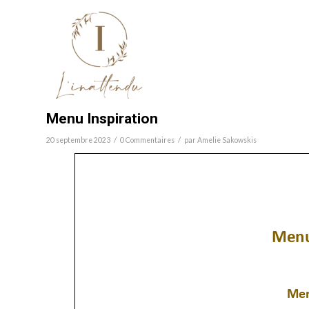
Menu Inspiration
/
/
20 septembre 2023
0 Commentaires
par
Amelie Sakowskis