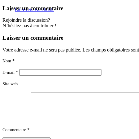
Laisser un commentaire
Lien vers Facebook
Rejoindre la discussion?
N’hésitez pas à contribuer !
Laisser un commentaire
Votre adresse e-mail ne sera pas publiée.
Les champs obligatoires son
Nom
*
E-mail
*
Site web
Commentaire
*