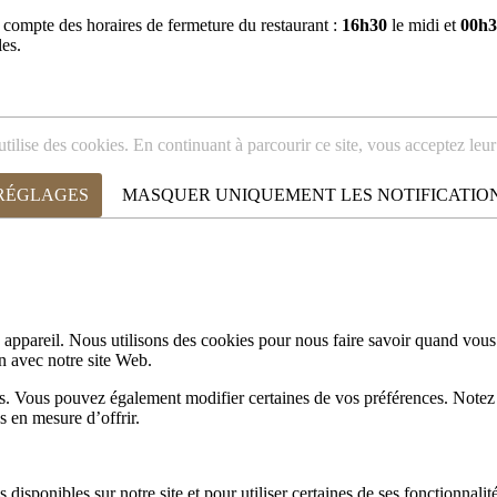
r compte des horaires de fermeture du restaurant :
16h30
le midi et
00h3
les.
utilise des cookies. En continuant à parcourir ce site, vous acceptez leur 
 RÉGLAGES
MASQUER UNIQUEMENT LES NOTIFICATIO
appareil. Nous utilisons des cookies pour nous faire savoir quand vous
on avec notre site Web.
lus. Vous pouvez également modifier certaines de vos préférences. Notez
s en mesure d’offrir.
disponibles sur notre site et pour utiliser certaines de ses fonctionnalité