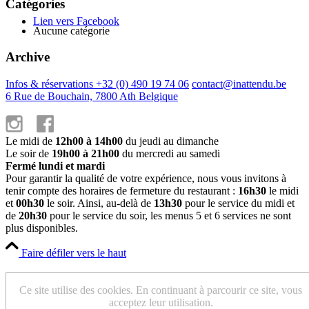
Catégories
Lien vers Facebook
Aucune catégorie
Archive
Infos & réservations +32 (0) 490 19 74 06
contact@inattendu.be
6 Rue de Bouchain, 7800 Ath Belgique
Le midi de
12h00 à 14h00
du jeudi au dimanche
Le soir de
19h00 à 21h00
du mercredi au samedi
Fermé lundi et mardi
Pour garantir la qualité de votre expérience, nous vous invitons à
tenir compte des horaires de fermeture du restaurant :
16h30
le midi
et
00h30
le soir. Ainsi, au-delà de
13h30
pour le service du midi et
de
20h30
pour le service du soir, les menus 5 et 6 services ne sont
plus disponibles.
Faire défiler vers le haut
Cookies et paramètres de confidentialité
Ce site utilise des cookies. En continuant à parcourir ce site, vous
acceptez leur utilisation.