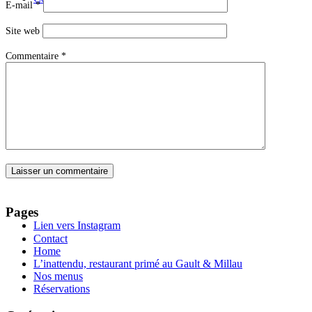
E-mail
*
Site web
Commentaire
*
Menu
Menu
Pages
Lien vers Instagram
Contact
Home
L’inattendu, restaurant primé au Gault & Millau
Nos menus
Réservations