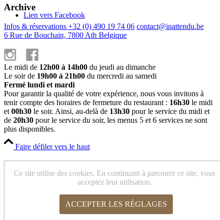
Archive
Lien vers Facebook
Infos & réservations +32 (0) 490 19 74 06
contact@inattendu.be
6 Rue de Bouchain, 7800 Ath Belgique
Le midi de
12h00 à 14h00
du jeudi au dimanche
Le soir de
19h00 à 21h00
du mercredi au samedi
Fermé lundi et mardi
Pour garantir la qualité de votre expérience, nous vous invitons à
tenir compte des horaires de fermeture du restaurant :
16h30
le midi
et
00h30
le soir. Ainsi, au-delà de
13h30
pour le service du midi et
de
20h30
pour le service du soir, les menus 5 et 6 services ne sont
plus disponibles.
Faire défiler vers le haut
Cookies et paramètres de confidentialité
Ce site utilise des cookies. En continuant à parcourir ce site, vous
acceptez leur utilisation.
ACCEPTER LES RÉGLAGES
Comment nous utilisons les cookies
Cookies Web Essentiels