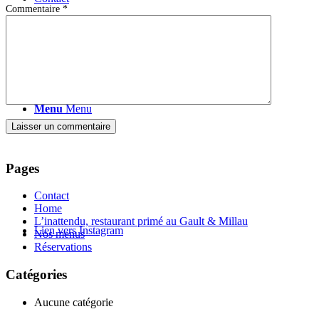
Commentaire
*
Menu
Menu
Pages
Contact
Home
L’inattendu, restaurant primé au Gault & Millau
Lien vers Instagram
Nos menus
Réservations
Catégories
Aucune catégorie