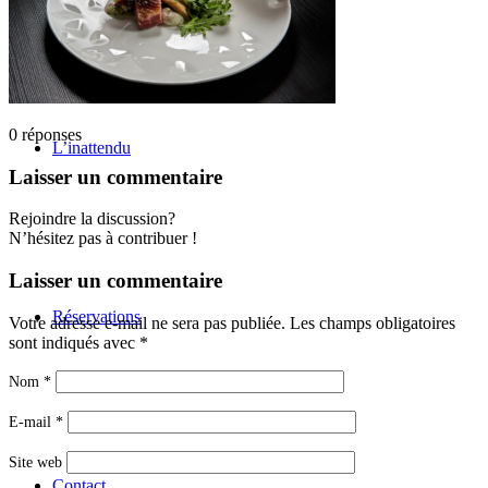
0
réponses
L’inattendu
Laisser un commentaire
Rejoindre la discussion?
N’hésitez pas à contribuer !
Laisser un commentaire
Réservations
Votre adresse e-mail ne sera pas publiée.
Les champs obligatoires
sont indiqués avec
*
Nom
*
E-mail
*
Site web
Contact