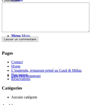
Commentaire
*
Menu
Menu
Pages
Contact
Home
L’inattendu, restaurant primé au Gault & Millau
Nos menus
Lien vers Instagram
Réservations
Catégories
Aucune catégorie