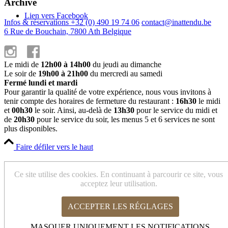
Archive
Lien vers Facebook
Infos & réservations +32 (0) 490 19 74 06
contact@inattendu.be
6 Rue de Bouchain, 7800 Ath Belgique
Le midi de
12h00 à 14h00
du jeudi au dimanche
Le soir de
19h00 à 21h00
du mercredi au samedi
Fermé lundi et mardi
Pour garantir la qualité de votre expérience, nous vous invitons à
tenir compte des horaires de fermeture du restaurant :
16h30
le midi
et
00h30
le soir. Ainsi, au-delà de
13h30
pour le service du midi et
de
20h30
pour le service du soir, les menus 5 et 6 services ne sont
plus disponibles.
Faire défiler vers le haut
Cookies et paramètres de confidentialité
Ce site utilise des cookies. En continuant à parcourir ce site, vous
acceptez leur utilisation.
ACCEPTER LES RÉGLAGES
Comment nous utilisons les cookies
Cookies Web Essentiels
MASQUER UNIQUEMENT LES NOTIFICATIONS