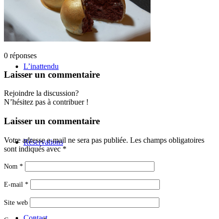
0
réponses
L’inattendu
Laisser un commentaire
Rejoindre la discussion?
N’hésitez pas à contribuer !
Laisser un commentaire
Votre adresse e-mail ne sera pas publiée.
Les champs obligatoires
Réservations
sont indiqués avec
*
Nom
*
E-mail
*
Site web
Contact