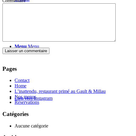
Commentaire
*
Menu
Menu
Pages
Contact
Home
L’inattendu, restaurant primé au Gault & Millau
Nos menus
Lien vers Instagram
Réservations
Catégories
Aucune catégorie