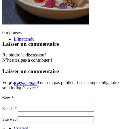
0
réponses
L’inattendu
Laisser un commentaire
Rejoindre la discussion?
N’hésitez pas à contribuer !
Laisser un commentaire
Votre adresse e-mail ne sera pas publiée.
Les champs obligatoires
Réservations
sont indiqués avec
*
Nom
*
E-mail
*
Site web
Contact