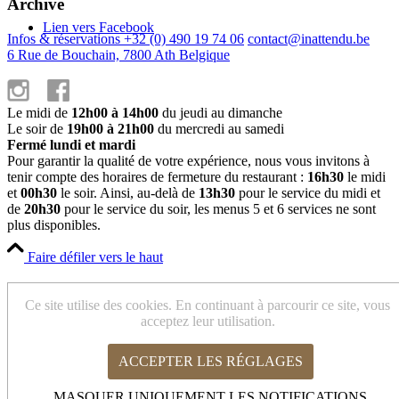
Archive
Lien vers Facebook
Infos & réservations +32 (0) 490 19 74 06
contact@inattendu.be
6 Rue de Bouchain, 7800 Ath Belgique
Le midi de
12h00 à 14h00
du jeudi au dimanche
Le soir de
19h00 à 21h00
du mercredi au samedi
Fermé lundi et mardi
Pour garantir la qualité de votre expérience, nous vous invitons à
tenir compte des horaires de fermeture du restaurant :
16h30
le midi
et
00h30
le soir. Ainsi, au-delà de
13h30
pour le service du midi et
de
20h30
pour le service du soir, les menus 5 et 6 services ne sont
plus disponibles.
Faire défiler vers le haut
Cookies et paramètres de confidentialité
Ce site utilise des cookies. En continuant à parcourir ce site, vous
acceptez leur utilisation.
ACCEPTER LES RÉGLAGES
Comment nous utilisons les cookies
Cookies Web Essentiels
MASQUER UNIQUEMENT LES NOTIFICATIONS