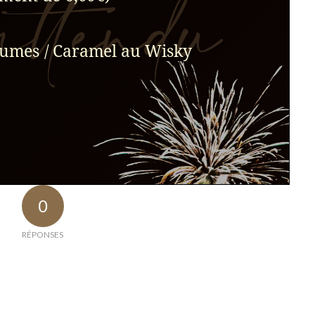
0
RÉPONSES