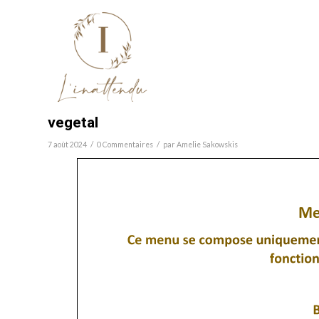
vegetal
/
/
7 août 2024
0 Commentaires
par
Amelie Sakowskis