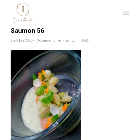
Saumon 56
/
/
2 octobre 2020
0 Commentaires
par
admin1645