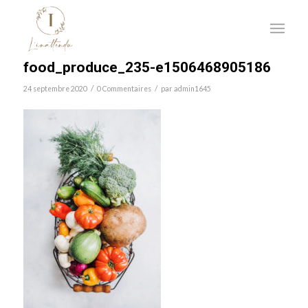
food_produce_235-e1506468905186
/
/
24 septembre 2020
0 Commentaires
par
admin1645