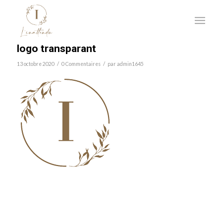
logo transparant
/
/
13 octobre 2020
0 Commentaires
par
admin1645