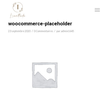
woocommerce-placeholder
/
/
23 septembre 2020
0 Commentaires
par
admin1645